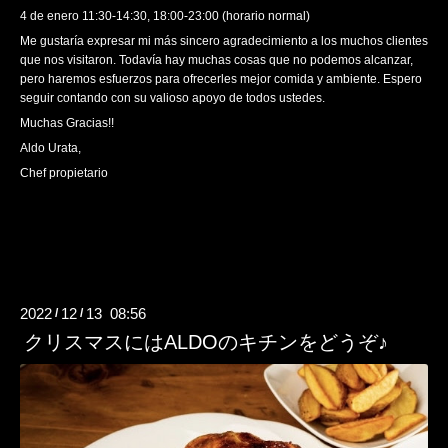
4 de enero 11:30-14:30, 18:00-23:00 (horario normal)
Me gustaría expresar mi más sincero agradecimiento a los muchos clientes
que nos visitaron. Todavía hay muchas cosas que no podemos alcanzar,
pero haremos esfuerzos para ofrecerles mejor comida y ambiente. Espero
seguir contando con su valioso apoyo de todos ustedes.
Muchas Gracias!!
Aldo Urata,
Chef propietario
2022
12
13 08:56
/
/
クリスマスにはALDOのキチンをどうぞ♪