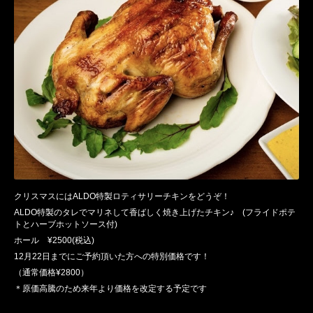
クリスマスにはALDO
特製ロティサリーチキンをどうぞ！
ALDO
特製のタレでマリネして香ばしく焼き上げたチキン♪ (
フライドポテ
トとハーブホットソース付)
ホール
¥2500(
税込
)
12月22日までにご予約頂いた方への特別価格です！
（通常価格¥2800）
＊原価高騰のため来年より価格を改定する予定です