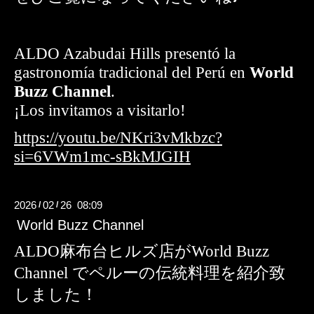
ALDO Azabudai Hills presentó la
gastronomía tradicional del Perú en
World
Buzz Channel
.
¡Los invitamos a visitarlo!
https://youtu.be/NKri3vMkbzc?
si=6VWm1mc-sBkMJGIH
2026
02
26 08:09
/
/
World Buzz Channel
ALDO麻布台ヒルズ店がWorld Buzz
Channel でペルーの伝統料理を紹介致
しました！