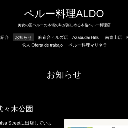
ペルー料理ALDO
美食の国ペルーの本場の味が楽しめる本格ペルー料理店
フ紹介
お知らせ
麻布台ヒルズ店 Azabudai Hills
南青山店 Min
求人 Oferta de trabajo
ペルー料理マリネラ
お知らせ
 at 代々木公園
a Streetに出店していま