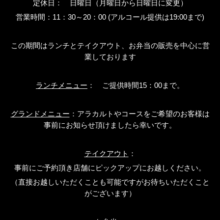
定休日： 日曜日（月曜日から日曜日に変更）
営業時間：
11
：
30
～
20
：
00 (
アルコール提供は
19:00
まで
)
この期間はランチとテイクアウト、お弁当の販売を中心に営
業しております
ランチメニュー
： ご提供時間
15
：
00
まで。
グランドメニュー
：アラカルトやコースをご希望のお客様は
事前にお知らせ頂けましたら幸いです。
テイクアウト
：
事前にご予約頂き店舗にピックアップにお越しください。
（直接お越しいただくことも可能ですがお待ちいただくこと
がございます）