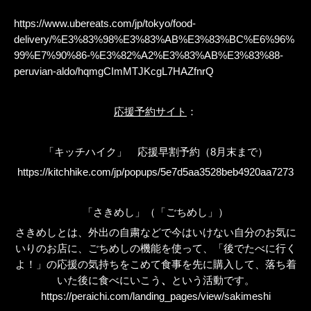
https://www.ubereats.com/jp/tokyo/food-
delivery/%E3%83%98%E3%83%AB%E3%83%BC%E6%96%
99%E7%90%86-%E3%82%A2%E3%83%AB%E3%83%88-
peruvian-aldo/hqmgCImMTJKcgL7HAZfnrQ
応援予約サイト
：
「キッチハイク」 応援早割予約（
8
月末まで）
https://kitchhike.com/jp/popups/5e7d5aa3528beb4920aa7273
「さきめし」（「ごちめし」）
さきめしとは、外出の自粛などで今はいけない自分のお気に
いりのお店に、ごちめしの機能を使って、
「後でたべに行く
よ！」の応援の気持ちをこめて食事を先に購入して、落ち着
いた後に食べにいこう
、
という活動です。
https://peraichi.com/landing_pages/view/sakimeshi