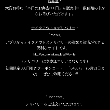
お弁当
：
大変お得な「本日のお弁当
600
円」を販売中
!!
数種類の中か
らお選びいただけます。
テイクアウト＆デリバリー
：
「
menu
」
アプリからテイクアウトとデリバリーの注文と決済ができる
便利なサイトです。
http://go.onelink.me/MWIV/twitter
（デリバリーは表参道エリアとなります）
初回限定
500
円引きクーポンコード 「
64867
」（
5
月
31
日ま
で） ぜひご利用ください
!!
「
uber eats
」
デリバリーをご注文いただけます。