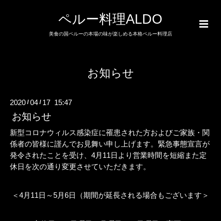
ペルー料理ALDO
美食の国ペルーの本場の味が楽しめる本格ペルー料理店
お知らせ
2020
04
17 15:47
/
/
お知らせ
新型コロナウィルス感染症に罹患された方およびご家族・関
係者の皆様に謹んでお見舞い申し上げます。緊急事態宣言が
発令されたことを受け、
4
月
11
日より営業時間を短縮また定
休日を次の通り変更させていただきます。
＜
4
月
11
日～
5
月
6
日（期間が延長される場合もございます＞