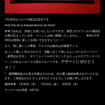
7月28日はペルーの独立記念日です。
Feliz Día de la Independencia de Perú!!
本来であれば、皆様とお祝いをしたいのですが、新型コロナウィルス感染症
が再び広まっている中、イベントは特に開催いたしません。。。来年の7月
28日は皆様と楽しくお祝いできますように！！
さて、蒸し暑いこの季節、アルドのお勧めは自家製アイス。
ほっこり優しい甘さのルクマ、甘酸っぱくて体にもよいゴールデンベリー
（食用ほおずき）、ポリフェノールやビタミンＥもたっぷりのブラックベリ
デザートにぜひどう
ー、いずれもペルーで人気のフルーツです。
ぞ！！
* 調理機器他入れ替え作業などのため、次の通り臨時休業させていただき
ます。ご迷惑おかけいたしますがどうぞよろしくお願い申し上げます。
臨時休業：7月30日（木）、7月31日（金）、8月5日（水）
ディナーのみ営業：8月7日