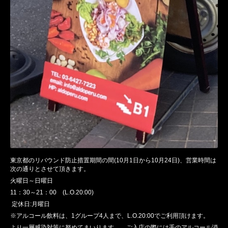
東京都のリバウンド防止措置期間の間
(10
月
1
日から
10
月
24
日
)
、営業時間は
次の通りとさせて頂きます。
火曜日～日曜日
11
：
30
～
21
：
00
(L.O.20:00)
定休日
:
月曜日
※
アルコール飲料は、
1
グループ
4
人まで、
L.O.20:00
でご利用頂けます。
より一層感染対策に努めてまいります。 ご入店の際には手のアルコール消