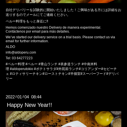
自社デリバリーを試験的に開始いたしました！ご興味がある方には詳細をお
送りするのでメールにてご連絡ください。
ペルー料理をもっと身近に
‼︎
Hemos comenzado nuestro Delivery de manera experimental.
Contáctenos por email para más detalles.
We’ve started our delivery service on a trial basis. Please contact us via
email for further information.
ALDO
info@aldoperu.com
Tel: 03 64277223
#
ペルー料理
#
ペルー
#
青山ランチ
#
表参道ランチ
#
中南米料
理
#aldoperutokio #
ポテトサラダ
#
外苑前ランチ
#
コリアンダー
#
セビーチ
ェ
#
ロティサリーチキン
#
ローストチキン
#
半個室
#
スーパーフード
#
デリバ
リー
2022
01
04 08:44
/
/
Happy New Year!!