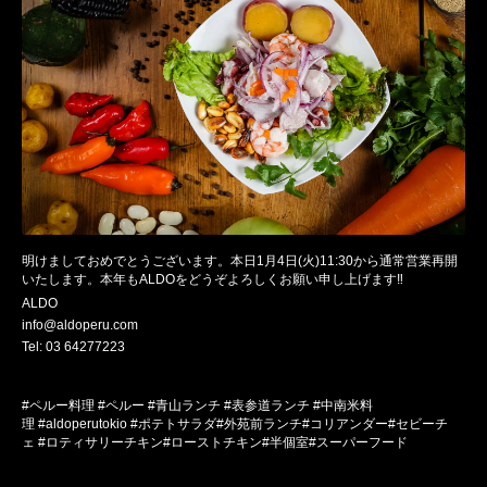
明けましておめでとうございます。本日
1
月
4
日
(
火
)11:30
から通常営業再開
いたします。
本年も
ALDO
をどうぞよろしくお願い申し上げます
‼︎
ALDO
info@aldoperu.com
Tel: 03 64277223
#
ペルー料理
#
ペルー
#
青山ランチ
#
表参道ランチ
#
中南米料
理
#aldoperutokio #
ポテトサラダ
#
外苑前ランチ
#
コリアンダー
#
セビーチ
ェ
#
ロティサリーチキン
#
ローストチキン
#
半個室
#
スーパーフード