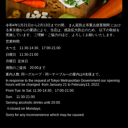
令和
4
年
1
月
21
日から
2
月
13
日までの間、
まん延防止等重点措置期間
におけ
る東京都からの要請により、当店は、感染拡大防止のため、
以下の取組を
実施しています。
ご理解・ご協力のほど、よろしくお願いいたします。
営業時間
:
火〜土
11:30-14:30
、
17:00-21:00
日曜日
11:30-21:00
月曜日 定休日
酒類のご提供
20:00
まで
案内人数
:
同一グループ・同一テーブルへの案内は
4
名様まで。
In response to the request of Tokyo Metropolitan Government our opening
hours will be changed from January 21 to February13, 2022:
From Tue. to Sat.
11:30-14:30
、
17:00-21:00
Sun.
11:30-21:00
Serving alcoholic drinks until 20:00.
※
closed on Mondays.
Sorry for any inconvenience which may be caused.